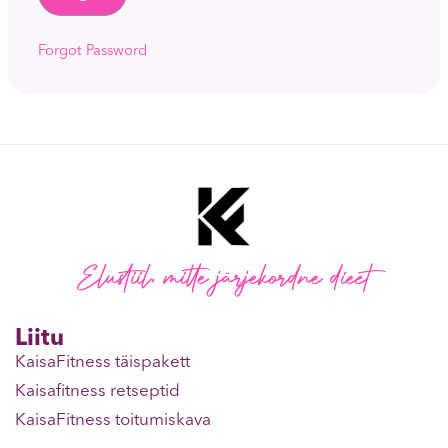
Forgot Password
Elustiil, mitte järjekordne dieet
Liitu
KaisaFitness täispakett
Kaisafitness retseptid
KaisaFitness toitumiskava