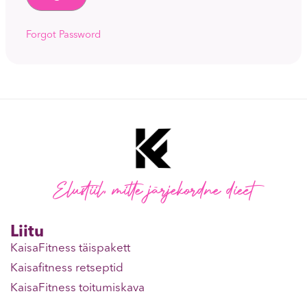
Forgot Password
Elustiil, mitte järjekordne dieet
Liitu
KaisaFitness täispakett
Kaisafitness retseptid
KaisaFitness toitumiskava