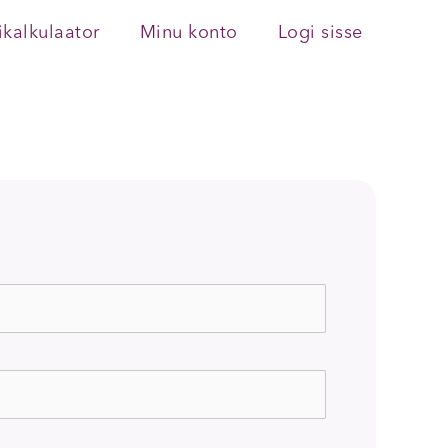
ikalkulaator
Minu konto
Logi sisse