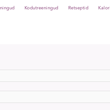
eningud
Kodutreeningud
Retseptid
Kalor