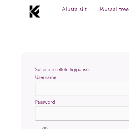
Skip
Alusta siit
Jõusaalitre
to
content
Sul ei ole sellele ligipääsu.
Username
Password