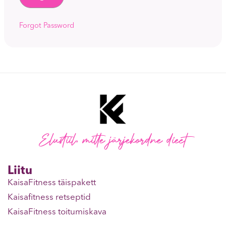
Forgot Password
Elustiil, mitte järjekordne dieet
Liitu
KaisaFitness täispakett
Kaisafitness retseptid
KaisaFitness toitumiskava