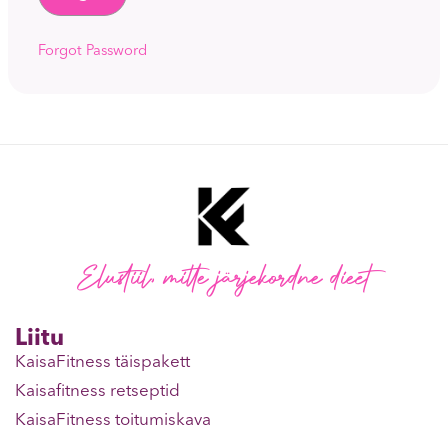
Forgot Password
Elustiil, mitte järjekordne dieet
Liitu
KaisaFitness täispakett
Kaisafitness retseptid
KaisaFitness toitumiskava