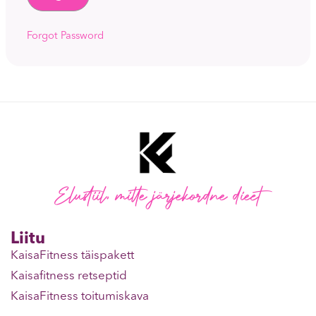
Forgot Password
Elustiil, mitte järjekordne dieet
Liitu
KaisaFitness täispakett
Kaisafitness retseptid
KaisaFitness toitumiskava