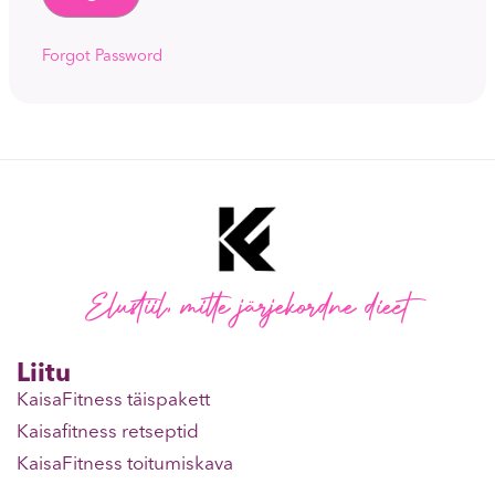
Forgot Password
Elustiil, mitte järjekordne dieet
Liitu
KaisaFitness täispakett
Kaisafitness retseptid
KaisaFitness toitumiskava