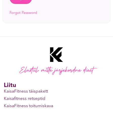
Forgot Password
Elustiil, mitte järjekordne dieet
Liitu
KaisaFitness täispakett
Kaisafitness retseptid
KaisaFitness toitumiskava