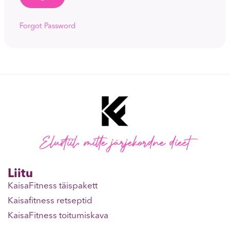
Forgot Password
Elustiil, mitte järjekordne dieet
Liitu
KaisaFitness täispakett
Kaisafitness retseptid
KaisaFitness toitumiskava