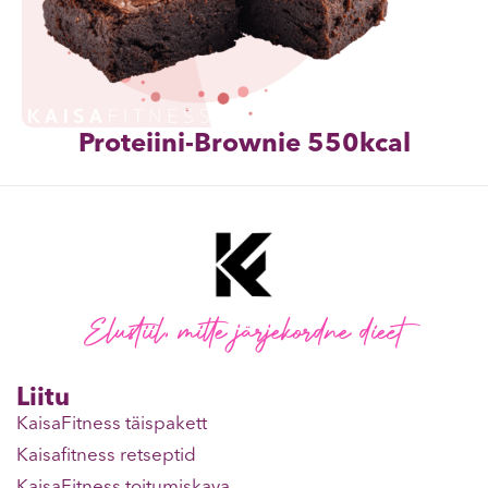
Proteiini-Brownie 550kcal
Elustiil, mitte järjekordne dieet
Liitu
KaisaFitness täispakett
Kaisafitness retseptid
KaisaFitness toitumiskava