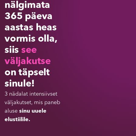
nälgimata
365 päeva
aastas heas
vormis olla,
siis
see
väljakutse
on täpselt
sinule!
3 nädalat intensiivset
väljakutset, mis paneb
aluse
sinu uuele
elustiilile.