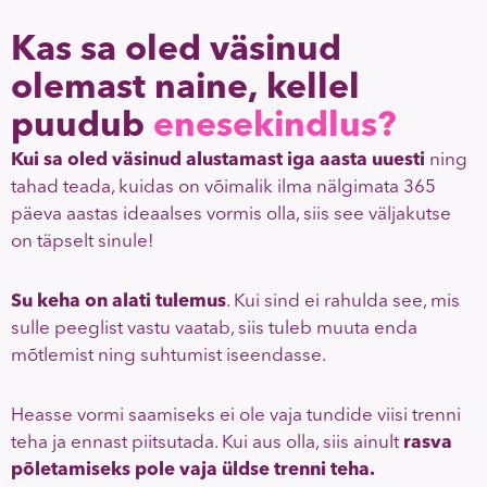
Kas sa oled väsinud
olemast naine, kellel
puudub
enesekindlus?
Kui sa oled väsinud alustamast iga aasta uuesti
ning
tahad teada, kuidas on võimalik ilma nälgimata 365
päeva aastas ideaalses vormis olla, siis see väljakutse
on täpselt sinule!
Su keha on alati tulemus
. Kui sind ei rahulda see, mis
sulle peeglist vastu vaatab, siis tuleb muuta enda
mõtlemist ning suhtumist iseendasse.
Heasse vormi saamiseks ei ole vaja tundide viisi trenni
teha ja ennast piitsutada. Kui aus olla, siis ainult
rasva
põletamiseks pole vaja üldse trenni teha.