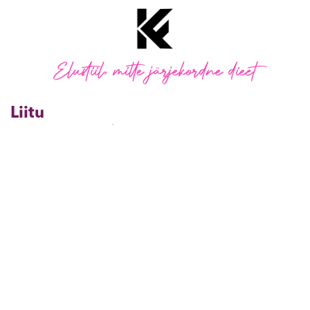
Elustiil, mitte järjekordne dieet
Liitu
KaisaFitness täispakett
Kaisafitness retseptid
KaisaFitness toitumiskava
Kasulikku
Blogi
Kalorikalkulaator
#KaisaFitness Community
KKK
Kontakt