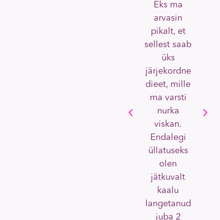
Eks ma
arvasin
pikalt, et
sellest saab
üks
järjekordne
s
dieet, mille
ma varsti
nurka
viskan.
Endalegi
üllatuseks
l
olen
jätkuvalt
kaalu
v
langetanud
juba 2