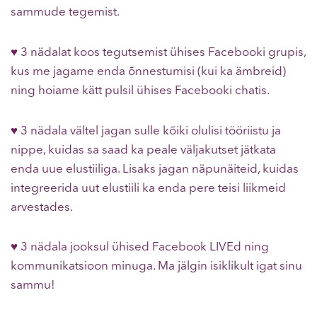
sammude tegemist.
♥ 3 nädalat koos tegutsemist ühises Facebooki grupis,
kus me jagame enda õnnestumisi (kui ka ämbreid)
ning hoiame kätt pulsil ühises Facebooki chatis.
♥ 3 nädala vältel jagan sulle kõiki olulisi tööriistu ja
nippe, kuidas sa saad ka peale väljakutset jätkata
enda uue elustiiliga. Lisaks jagan näpunäiteid, kuidas
integreerida uut elustiili ka enda pere teisi liikmeid
arvestades.
♥ 3 nädala jooksul ühised Facebook LIVEd ning
kommunikatsioon minuga. Ma jälgin isiklikult igat sinu
sammu!