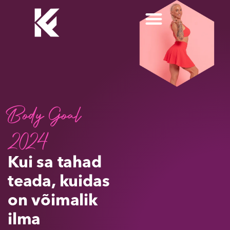
Skip
to
content
KaisaFitness toitumiskava
Body Goal
2024
Kui sa tahad
teada, kuidas
on võimalik
ilma