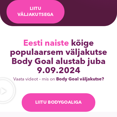
LIITU
VÄLJAKUTSEGA
Eesti naiste
kõige
populaarsem väljakutse
Body Goal alustab juba
9.09.2024
Vaata videot – mis on
Body Goal väljakutse?
LIITU BODYGOALIGA