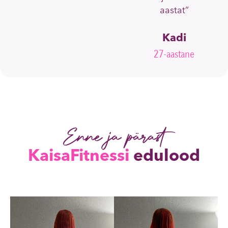
aastat”
k
Kadi
27-aastane
Enne ja pärast
KaisaFitnessi
edulood