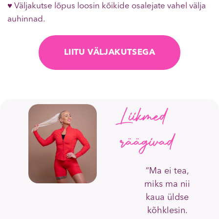
♥ Väljakutse lõpus loosin kõikide osalejate vahel välja
auhinnad.
LIITU VÄLJAKUTSEGA
Liikmed
räägivad
“Ma ei tea,
miks ma nii
kaua üldse
kõhklesin.
u