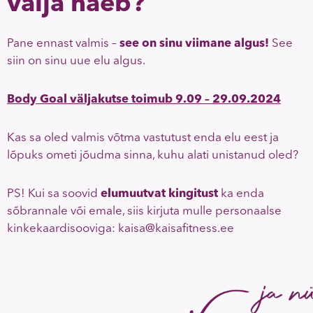
välja näeb?
Pane ennast valmis –
see on sinu viimane algus!
See
siin on sinu uue elu algus.
Body Goal väljakutse toimub 9.09 – 29.09.2024
Kas sa oled valmis võtma vastutust enda elu eest ja
lõpuks ometi jõudma sinna, kuhu alati unistanud oled?
PS! Kui sa soovid
elumuutvat kingitust
ka enda
sõbrannale või emale, siis kirjuta mulle personaalse
kinkekaardisooviga: kaisa@kaisafitness.ee