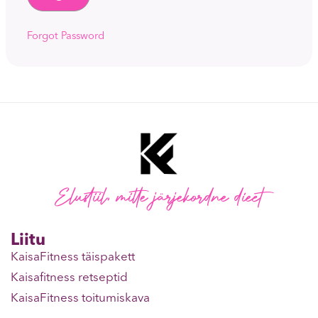
Forgot Password
Elustiil, mitte järjekordne dieet
Liitu
KaisaFitness täispakett
Kaisafitness retseptid
KaisaFitness toitumiskava